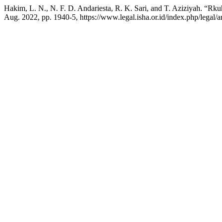
Hakim, L. N., N. F. D. Andariesta, R. K. Sari, and T. Aziziyah. “Rk
Aug. 2022, pp. 1940-5, https://www.legal.isha.or.id/index.php/legal/a